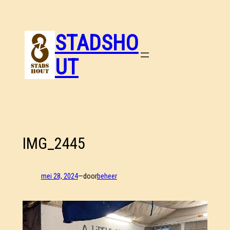
Ga
naar
de
STADSHO
inhoud
UT
IMG_2445
mei 28, 2024
—
door
beheer
Videospeler