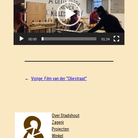
00:00
01:24
←
Vorige:
Film van der “Oliestraat”
Over Stadshout
Zagerij
Projecten
Winkel