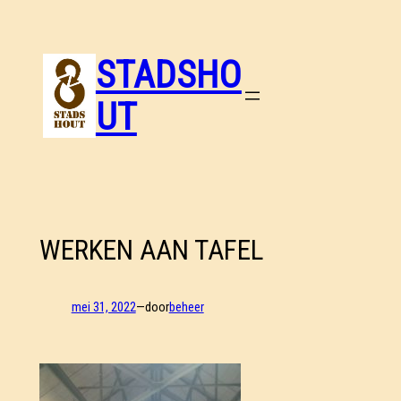
Ga
naar
de
STADSHO
inhoud
UT
WERKEN AAN TAFEL
mei 31, 2022
—
door
beheer