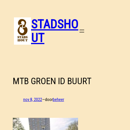
Ga
naar
de
STADSHO
inhoud
UT
MTB GROEN ID BUURT
nov 8, 2022
—
door
beheer