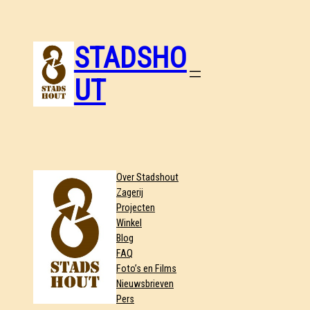
STADSHO
UT
Over Stadshout
Zagerij
Projecten
Winkel
Blog
FAQ
Foto’s en Films
Nieuwsbrieven
Pers