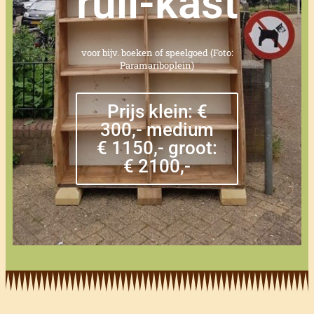
ruil-kast
voor bijv. boeken of speelgoed (Foto:
Paramariboplein)
Prijs klein: €
300,- medium
€ 1150,- groot:
€ 2100,-