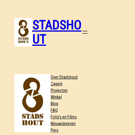
STADSHO
UT
Over Stadshout
Zagerij
Projecten
Winkel
Blog
FAQ
Foto’s en Films
Nieuwsbrieven
Pers