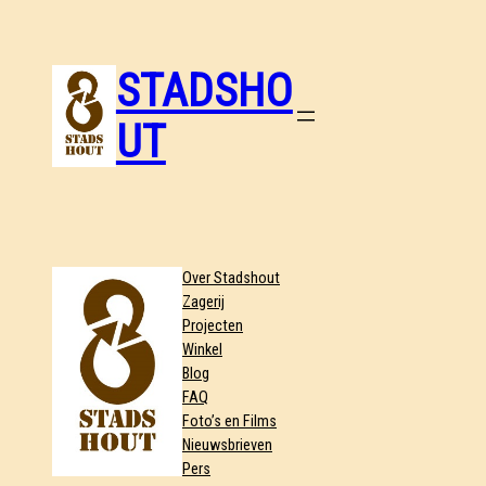
STADSHO
UT
Over Stadshout
Zagerij
Projecten
Winkel
Blog
FAQ
Foto’s en Films
Nieuwsbrieven
Pers