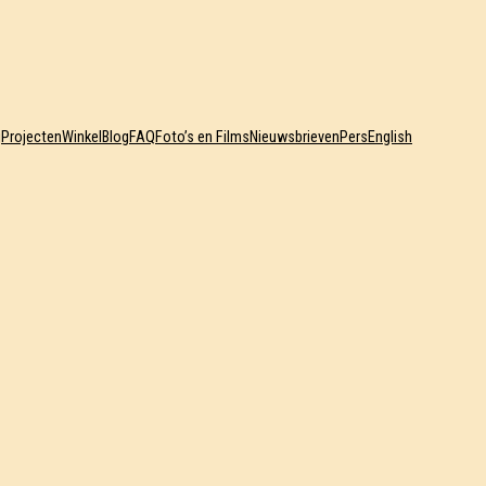
j
Projecten
Winkel
Blog
FAQ
Foto’s en Films
Nieuwsbrieven
Pers
English