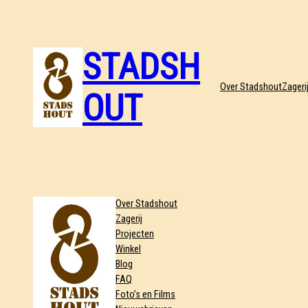
STADSH
Over Stadshout
Zageri
OUT
Over Stadshout
Zagerij
Projecten
Winkel
Blog
FAQ
Foto’s en Films