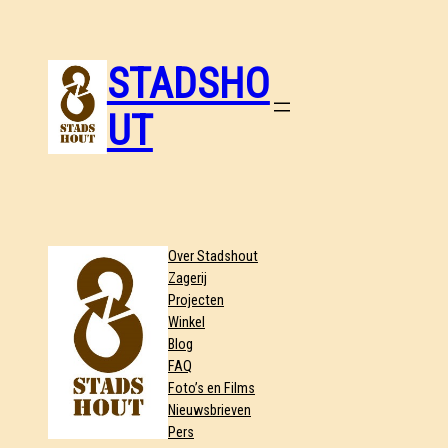
STADSHO
UT
Over Stadshout
Zagerij
Projecten
Winkel
Blog
FAQ
Foto’s en Films
Nieuwsbrieven
Pers