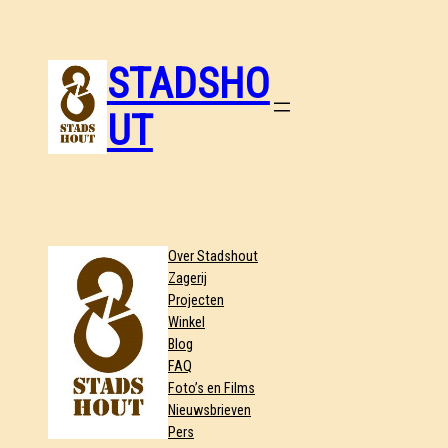
STADSHO
UT
Over Stadshout
Zagerij
Projecten
Winkel
Blog
FAQ
Foto’s en Films
Nieuwsbrieven
Pers