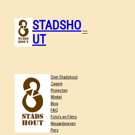
STADSHO
UT
Over Stadshout
Zagerij
Projecten
Winkel
Blog
FAQ
Foto’s en Films
Nieuwsbrieven
Pers