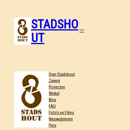
STADSHO
UT
Over Stadshout
Zagerij
Projecten
Winkel
Blog
FAQ
Foto’s en Films
Nieuwsbrieven
Pers