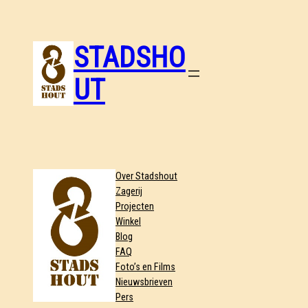
STADSHO
UT
Over Stadshout
Zagerij
Projecten
Winkel
Blog
FAQ
Foto’s en Films
Nieuwsbrieven
Pers