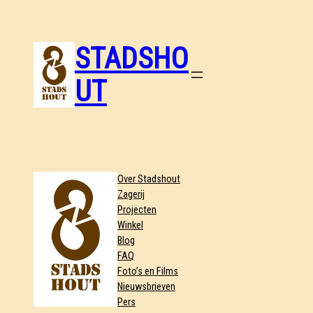
STADSHO
UT
Over Stadshout
Zagerij
Projecten
Winkel
Blog
FAQ
Foto’s en Films
Nieuwsbrieven
Pers