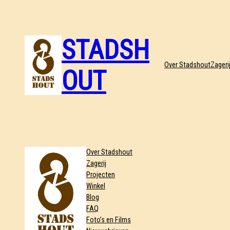
STADSH
Over Stadshout
Zageri
OUT
Over Stadshout
Zagerij
Projecten
Winkel
Blog
FAQ
Foto’s en Films