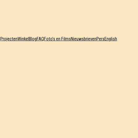
j
Projecten
Winkel
Blog
FAQ
Foto’s en Films
Nieuwsbrieven
Pers
English