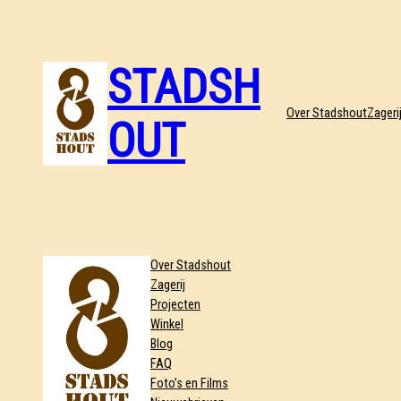
STADSH
Over Stadshout
Zageri
OUT
Over Stadshout
Zagerij
Projecten
Winkel
Blog
FAQ
Foto’s en Films