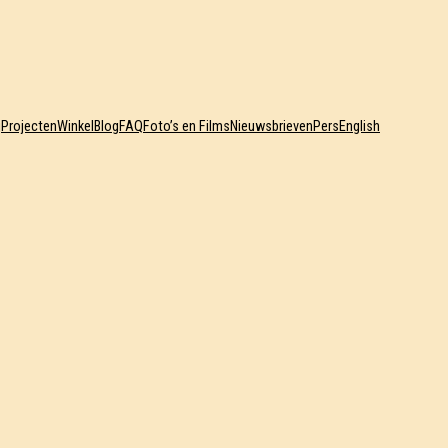
j
Projecten
Winkel
Blog
FAQ
Foto’s en Films
Nieuwsbrieven
Pers
English