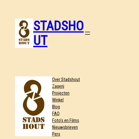
STADSHO
UT
Over Stadshout
Zagerij
Projecten
Winkel
Blog
FAQ
Foto’s en Films
Nieuwsbrieven
Pers