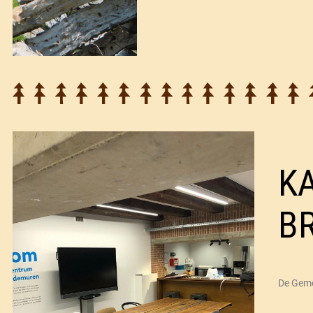
K
B
De Geme