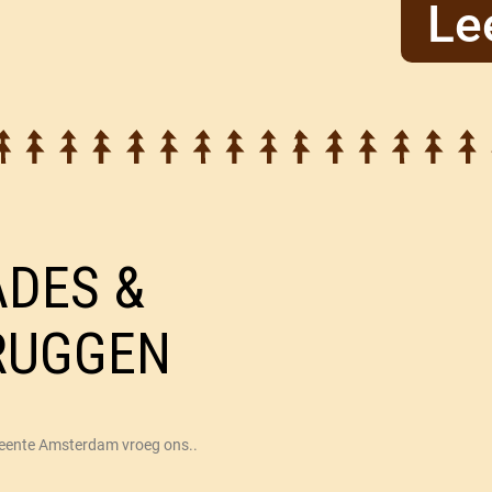
Le
ADES &
RUGGEN
ente Amsterdam vroeg ons..